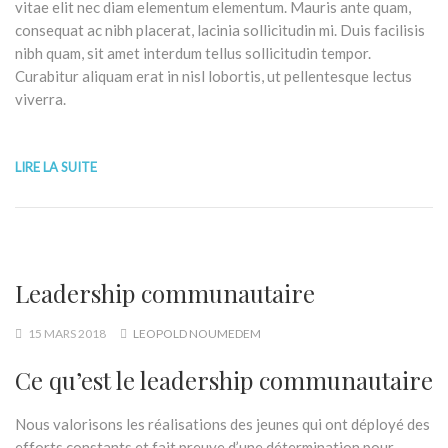
vitae elit nec diam elementum elementum. Mauris ante quam,
consequat ac nibh placerat, lacinia sollicitudin mi. Duis facilisis
nibh quam, sit amet interdum tellus sollicitudin tempor.
Curabitur aliquam erat in nisl lobortis, ut pellentesque lectus
viverra.
LIRE LA SUITE
Leadership communautaire
15 MARS 2018
LEOPOLD NOUMEDEM
Ce qu’est le leadership communautaire
Nous valorisons les réalisations des jeunes qui ont déployé des
efforts constants et fait preuve d’une détermination pour