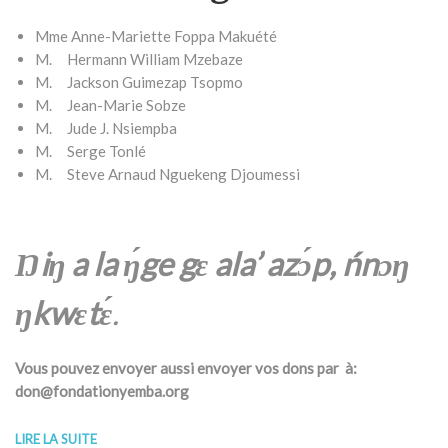
Mme Anne-Mariette Foppa Makuété
M. Hermann William Mzebaze
M. Jackson Guimezap Tsopmo
M. Jean-Marie Sobze
M. Jude J. Nsiempba
M. Serge Tonlé
M. Steve Arnaud Nguekeng Djoumessi
Ŋiŋ a la ŋ́ge gɛ ala’ azɔ́p, ńnɔŋ
ŋkwɛtɛ́
.
Vous pouvez envoyer aussi envoyer vos dons par
à:
don@fondationyemba.org
LIRE LA SUITE